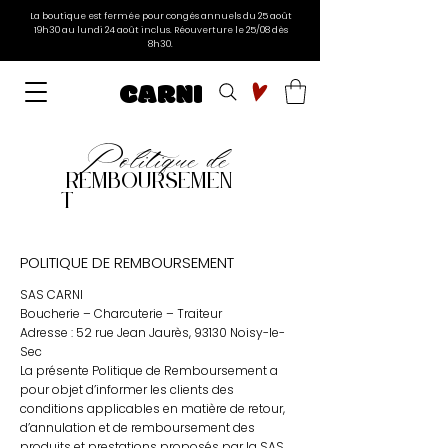
La boutique est fermée pour congés annuels du 25 août
19h30 au lundi 24 août inclus. Réouverture le 25/08 dès
8h30.
CARNI
Politique de
REMBOURSEMEN
T
POLITIQUE DE REMBOURSEMENT
SAS CARNI
Boucherie – Charcuterie – Traiteur
Adresse : 52 rue Jean Jaurès, 93130 Noisy-le-
Sec
La présente Politique de Remboursement a
pour objet d’informer les clients des
conditions applicables en matière de retour,
d’annulation et de remboursement des
produits et prestations proposés par la SAS