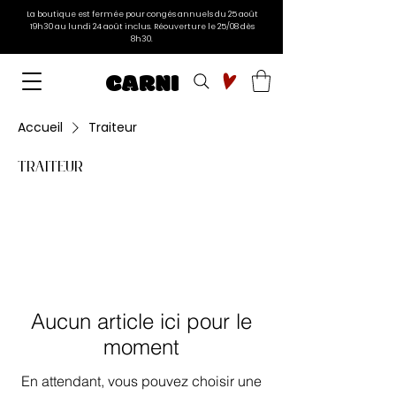
La boutique est fermée pour congés annuels du 25 août
19h30 au lundi 24 août inclus. Réouverture le 25/08 dès
8h30.
CARNI
Accueil
Traiteur
Traiteur
Aucun article ici pour le
moment
En attendant, vous pouvez choisir une