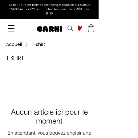
La boutique est fermée pour congés annuels du 25 août
19h30 au lundi 24 août inclus. Réouverture le 25/08 dès
8h30.
CARNI
Accueil
T-shirt
T-shirt
Aucun article ici pour le
moment
En attendant, vous pouvez choisir une