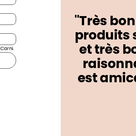
"Très bon
produits 
et très b
 Carni.
raisonna
est amica