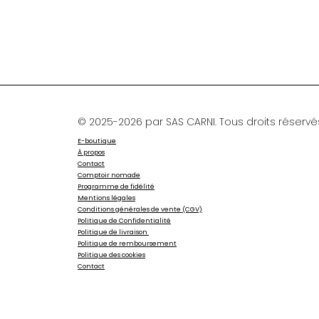
© 2025-2026 par SAS CARNI. Tous droits réservé
E-boutique
À propos
Contact
Comptoir nomade
Programme de fidélité
Mentions légales
Conditions générales de vente (CGV)
Politique de Confidentialité
Politique de livraison
Politique de remboursement
Politique des cookies
Contact