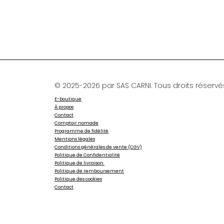
© 2025-2026 par SAS CARNI. Tous droits réservé
E-boutique
À propos
Contact
Comptoir nomade
Programme de fidélité
Mentions légales
Conditions générales de vente (CGV)
Politique de Confidentialité
Politique de livraison
Politique de remboursement
Politique des cookies
Contact