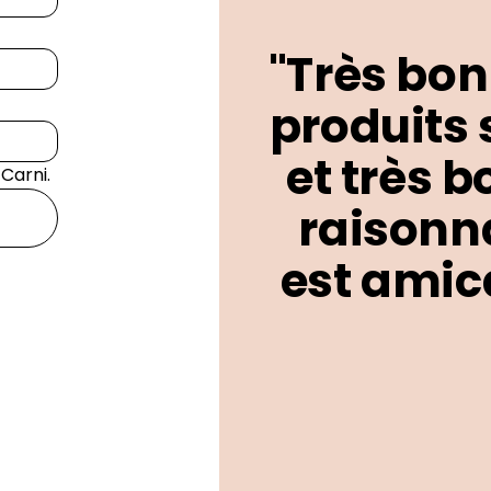
"Très bon
produits 
et très b
 Carni.
raisonna
est amica