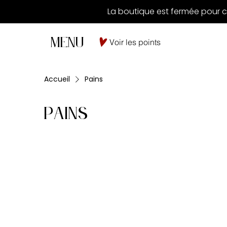
La boutique est fermée pour c
MENU
Voir les points
Accueil
Pains
Pains