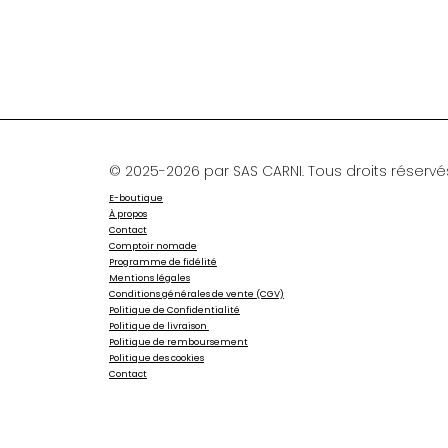
© 2025-2026 par SAS CARNI. Tous droits réservé
E-boutique
À propos
Contact
Comptoir nomade
Programme de fidélité
Mentions légales
Conditions générales de vente (CGV)
Politique de Confidentialité
Politique de livraison
Politique de remboursement
Politique des cookies
Contact