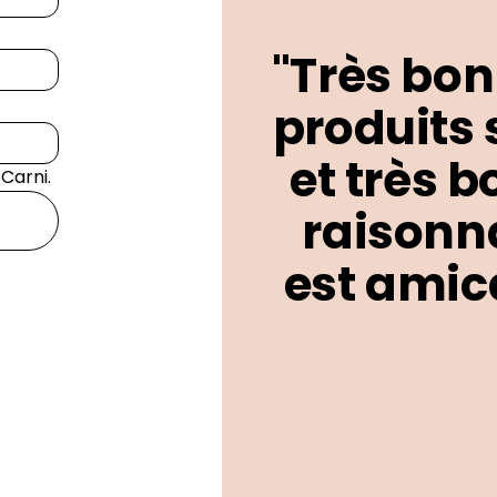
"Très bon
produits 
et très b
 Carni.
raisonna
est amica